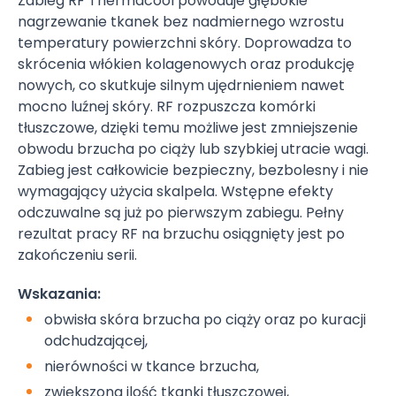
Zabieg RF Thermacool powoduje głębokie
nagrzewanie tkanek bez nadmiernego wzrostu
temperatury powierzchni skóry. Doprowadza to
skrócenia włókien kolagenowych oraz produkcję
nowych, co skutkuje silnym ujędrnieniem nawet
mocno luźnej skóry. RF rozpuszcza komórki
tłuszczowe, dzięki temu możliwe jest zmniejszenie
obwodu brzucha po ciąży lub szybkiej utracie wagi.
Zabieg jest całkowicie bezpieczny, bezbolesny i nie
wymagający użycia skalpela. Wstępne efekty
odczuwalne są już po pierwszym zabiegu. Pełny
rezultat pracy RF na brzuchu osiągnięty jest po
zakończeniu serii.
Wskazania:
obwisła skóra brzucha po ciąży oraz po kuracji
odchudzającej,
nierówności w tkance brzucha,
zwiększona ilość tkanki tłuszczowej,