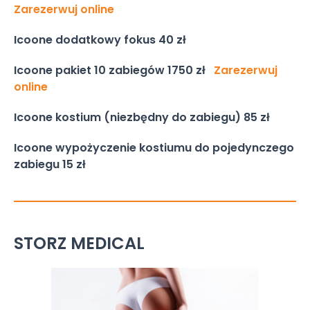
Zarezerwuj online
Icoone d
odatkowy fokus
40 zł
Icoone p
akiet 10 zabiegów
1750 zł
Zarezerwuj
online
Icoone k
ostium (niezbędny do zabiegu)
85 zł
Icoone
wypożyczenie kostiumu do pojedynczego
zabiegu
15 zł
STORZ MEDICAL