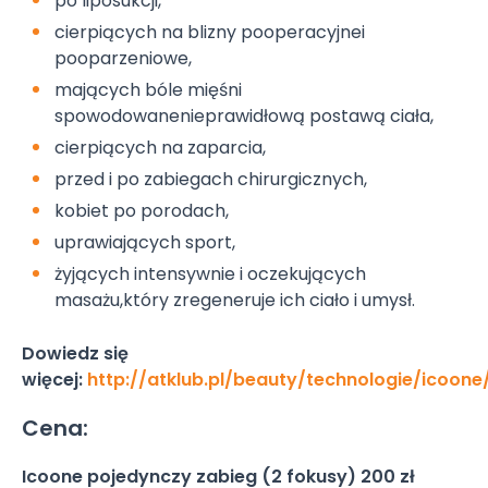
po liposukcji,
cierpiących na blizny pooperacyjnei
pooparzeniowe,
mających bóle mięśni
spowodowanenieprawidłową postawą ciała,
cierpiących na zaparcia,
przed i po zabiegach chirurgicznych,
kobiet po porodach,
uprawiających sport,
żyjących intensywnie i oczekujących
masażu,który zregeneruje ich ciało i umysł.
Dowiedz się
więcej:
http://atklub.pl/beauty/technologie/icoone
Cena:
Icoone
pojedynczy zabieg (2 fokusy)
200 zł