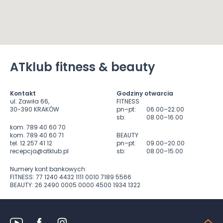
ATklub fitness & beauty
Kontakt
Godziny otwarcia
ul. Zawiła 66,
FITNESS
30-390 KRAKÓW
pn–pt:
06.00–22.00
sb:
08.00–16.00
kom. 789 40 60 70
kom. 789 40 60 71
BEAUTY
tel. 12 257 41 12
pn–pt:
09.00–20.00
recepcja@atklub.pl
sb:
08.00–15.00
Numery kont bankowych:
FITNESS: 77 1240 4432 1111 0010 7189 5566
BEAUTY: 26 2490 0005 0000 4500 1934 1322