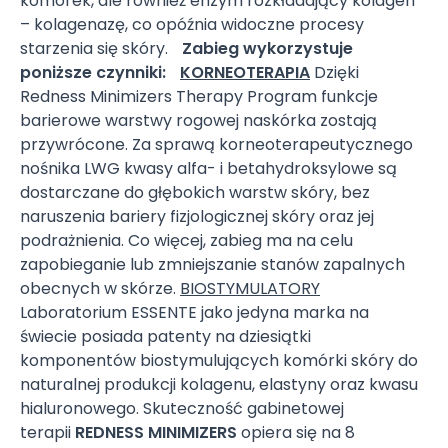
komórek, ale również enzym rozkładający kolagen
– kolagenazę, co opóźnia widoczne procesy
starzenia się skóry.
Zabieg wykorzystuje
poniższe czynniki:
KORNEOTERAPIA
Dzięki
Redness Minimizers Therapy Program funkcje
barierowe warstwy rogowej naskórka zostają
przywrócone. Za sprawą korneoterapeutycznego
nośnika LWG kwasy alfa- i betahydroksylowe są
dostarczane do głębokich warstw skóry, bez
naruszenia bariery fizjologicznej skóry oraz jej
podrażnienia. Co więcej, zabieg ma na celu
zapobieganie lub zmniejszanie stanów zapalnych
obecnych w skórze.
BIOSTYMULATORY
Laboratorium ESSENTE jako jedyna marka na
świecie posiada patenty na dziesiątki
komponentów biostymulujących komórki skóry do
naturalnej produkcji kolagenu, elastyny oraz kwasu
hialuronowego. Skuteczność gabinetowej
terapii
REDNESS MINIMIZERS
opiera się na 8