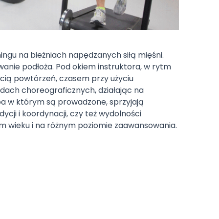
ngu na bieżniach napędzanych siłą mięśni.
anie podłoża. Pod okiem instruktora, w rytm
cią powtórzeń, czasem przy użyciu
dach choreograficznych, działając na
mpa w którym są prowadzone, sprzyjają
cji i koordynacji, czy też wydolności
dym wieku i na różnym poziomie zaawansowania.