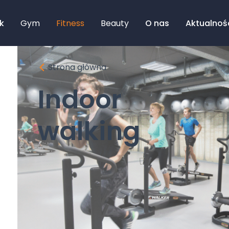
k
Gym
Fitness
Beauty
O nas
Aktualnoś
Strona główna
Indoor
walking