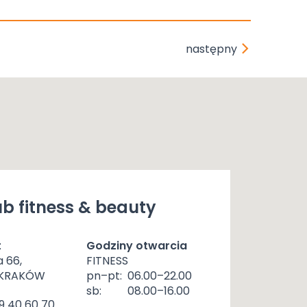
następny
b fitness & beauty
t
Godziny otwarcia
a 66,
FITNESS
 KRAKÓW
pn–pt:
06.00–22.00
sb:
08.00–16.00
9 40 60 70