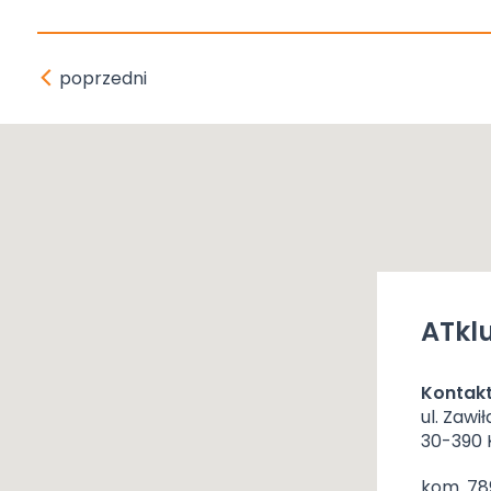
poprzedni
ATklu
Kontak
ul. Zawił
30-390
kom. 78